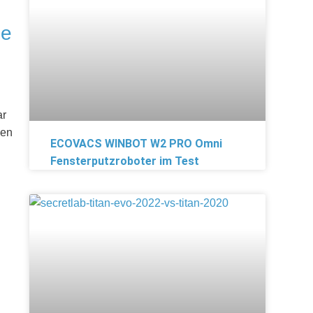
ue
ar
nen
ECOVACS WINBOT W2 PRO Omni
Fensterputzroboter im Test