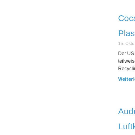
Coca
Plas
15. Okto
Der US-
teilwei
Recycli
Weiterl
Aude
Luft