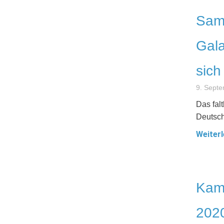
Sams
Gala
sich
9. Sept
Das fal
Deutsch
Weiterl
Kamp
2020