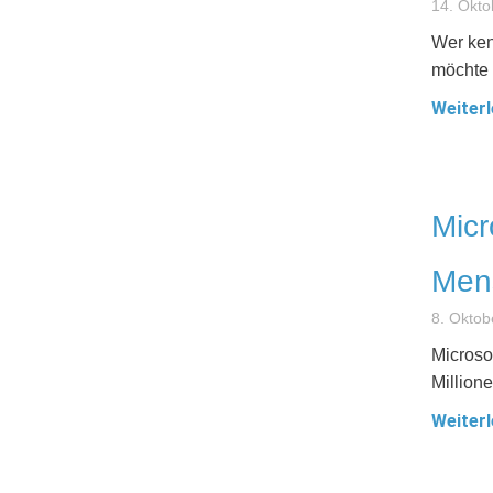
14. Okto
Wer ken
möchte 
Weiterl
Micr
Mens
8. Oktob
Microso
Million
Weiterl