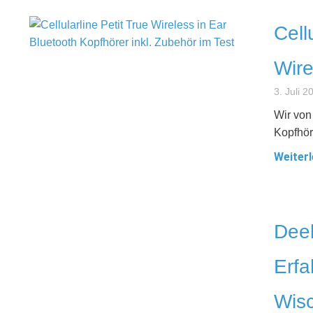
Cell
Wire
3. Juli 2
Wir von
Kopfhör
Weiterl
Dee
Erfa
Wisc