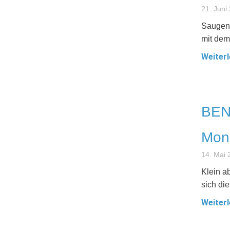
21. Juni
Saugen 
mit de
Weiterl
BENQ
Moni
14. Mai 
Klein ab
sich di
Weiterl