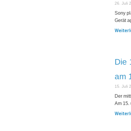
26. Juli
Sony pl
Gerät a
Weiterl
Die 
am 1
15. Juli
Der mit
Am 15. 
Weiterl