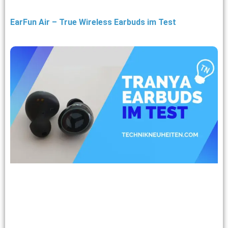
EarFun Air – True Wireless Earbuds im Test