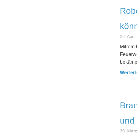
Robo
kön
28. April
Milrem 
Feuerwe
bekämpf
Weiterl
Bran
und 
30. Mär