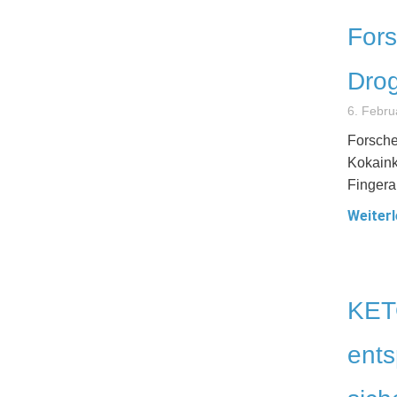
Fors
Dro
6. Febru
Forsche
Kokaink
Fingera
Weiterl
KET
ents