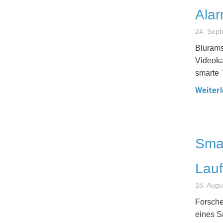
Ala
24. Sep
Blurams
Videoka
smarte 
Weiterl
Sma
Lauf
18. Augu
Forsche
eines S