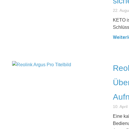
sich
22. Augu
KETO is
Schlüss
Weiterl
Reol
Übe
Aufn
10. April
Eine ka
Bedienu