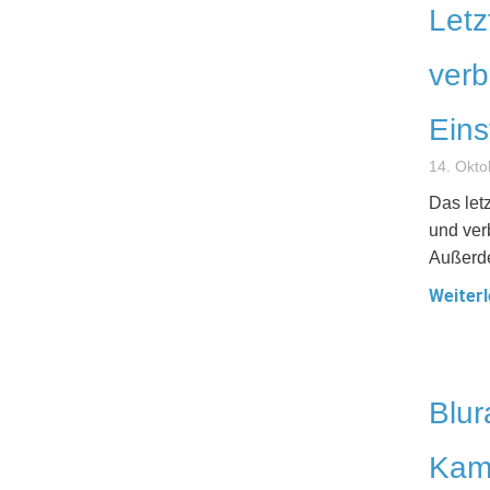
Letz
verb
Eins
14. Okto
Das let
und ver
Außerd
Weiterl
Blur
Kam