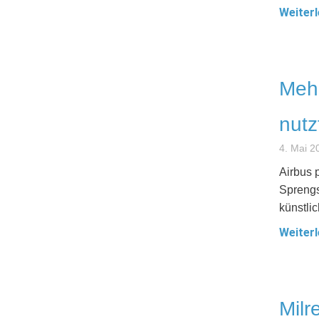
Weiterl
Mehr
nutz
4. Mai 2
Airbus 
Sprengs
künstli
Weiterl
Milr