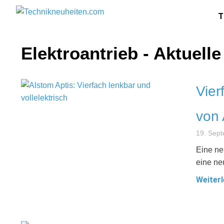
T
Elektroantrieb - Aktuel
Vier
von 
19. Sep
Eine neu
eine neu
Weiterl