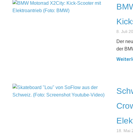
BMW 
Kick
8. Juli 2
Der neu
der BMW
Weiterl
Schw
Crow
Elek
18. Mai 