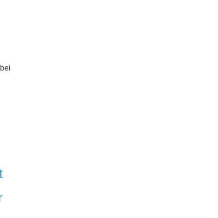
 bei
t
r