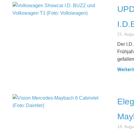
UPDA
I.D.
21. Augu
Der I.D
Frühjah
gefallen
Weiterl
Eleg
Mayb
19. Augu