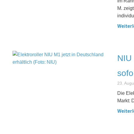
Im Rahm
M. zeig
individu
Weiterl
NIU 
sofo
23. Augu
Die Ele
Markt: 
Weiterl