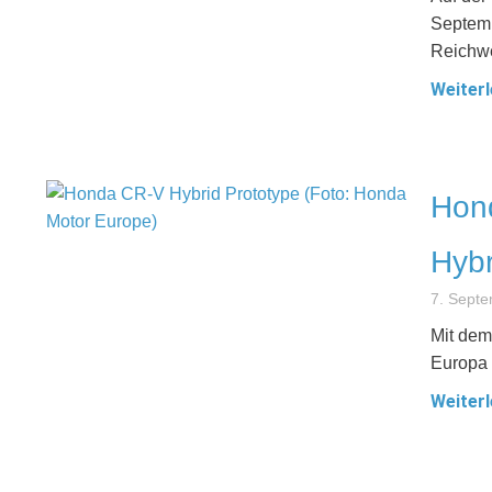
Septemb
Reichwe
Weiterl
Hond
Hybr
7. Sept
Mit dem
Europa 
Weiterl