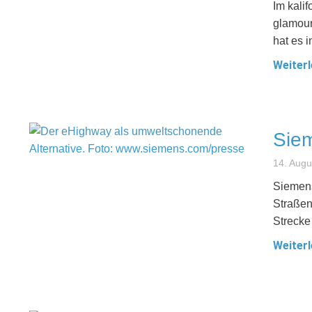
Im kali
glamour
hat es i
Weiterl
Siem
14. Augu
Siemens
Straßen
Strecke 
Weiterl