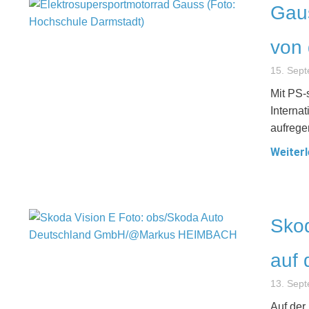
Gaus
von 
15. Sep
Mit PS-
Interna
aufrege
Weiterl
Skod
auf 
13. Sep
Auf der 