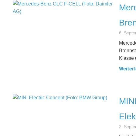
Mer
Bren
6. Sept
Mercede
Brennst
Klasse 
Weiterl
MINI
Elek
2. Sept