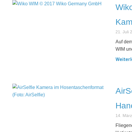
Wiko
Kam
21. Juli
Auf dem
WIM und
Weiterl
AirS
Han
14. Mär
Fliegen