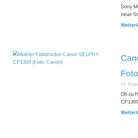
Sony Mo
neue Sm
Weiterl
Can
Foto
14. Augu
Ob zu H
CP1300 
Weiterl