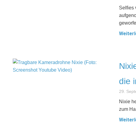
Selfies
aufgeno
geworfe
Weiterl
Nixi
die 
29. Sep
Nixie h
zum Han
Weiterl