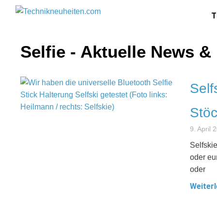
T
Selfie - Aktuelle News &
Self
Stöc
9. April 
Selfski
oder eu
oder
Weiterl