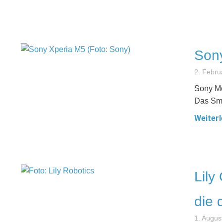
Sony
2. Febru
Sony Mo
Das Sma
Weiterl
Lily
die d
1. Augus