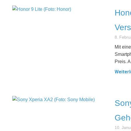
Hono
Vers
8. Febru
Mit ein
Smartph
Preis. 
Weiterl
Sony
Geho
10. Janu