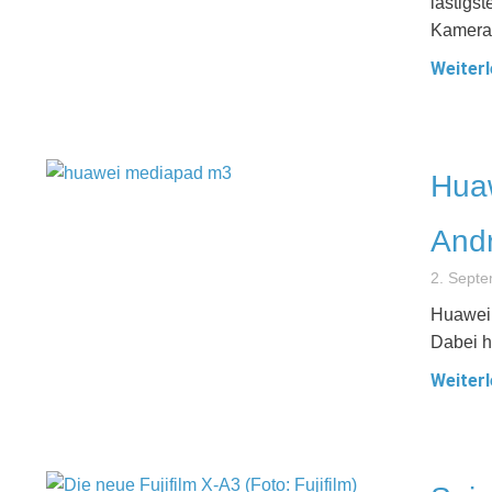
lästigs
Kamera
Weiterl
Huaw
Andr
2. Sept
Huawei 
Dabei h
Weiterl