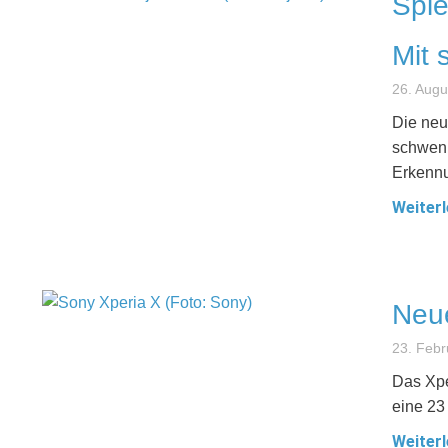
Spie
Mit 
26. Augu
Die neu
schwenk
Erkennu
Weiterl
Neue
23. Febr
Das Xpe
eine 23 
Weiterl