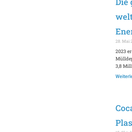
Die
wel
Ene
28. Mai 
2023 er
Mülldep
3,8 Mil
Weiterl
Coc
Pla