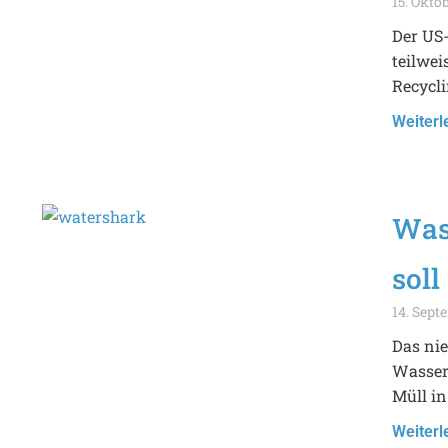
15. Okto
Der US-
teilwei
Recycli
Weiterl
Was
soll
14. Sept
Das ni
Wasser
Müll in
Weiterl