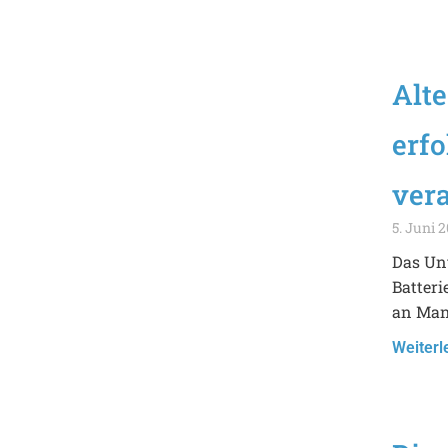
Alte
erfo
vera
5. Juni 
Das Unt
Batteri
an Ma
Weiterl