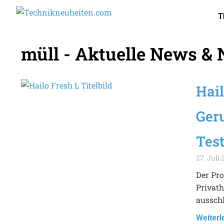
T
müll - Aktuelle News & 
Hail
Ger
Tes
27. Juli
Der Pro
Privath
aussch
Weiterl