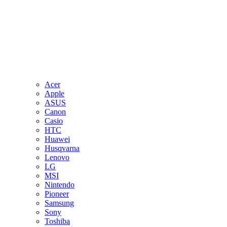
Acer
Apple
ASUS
Canon
Casio
HTC
Huawei
Husqvarna
Lenovo
LG
MSI
Nintendo
Pioneer
Samsung
Sony
Toshiba