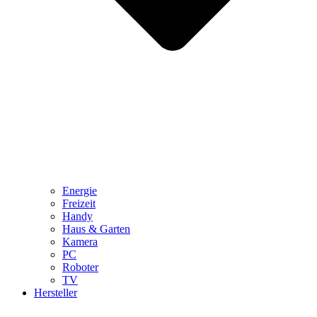
Energie
Freizeit
Handy
Haus & Garten
Kamera
PC
Roboter
TV
Hersteller