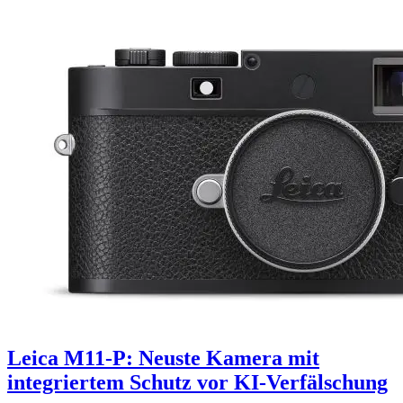
Leica M11-P: Neuste Kamera mit
integriertem Schutz vor KI-Verfälschung