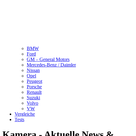
BMW
Ford
GM – General Motors
Mercedes-Benz / Daimler
Nissan
Opel
Peugeot
Porsche
Renault
Suzuki
Volvo
VW
Vergleiche
Tests
Kamera - Aktuelle News &