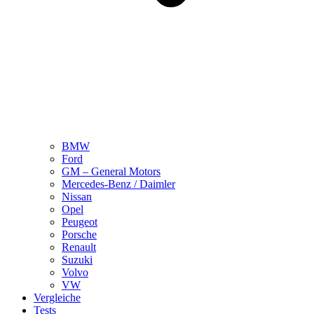
BMW
Ford
GM – General Motors
Mercedes-Benz / Daimler
Nissan
Opel
Peugeot
Porsche
Renault
Suzuki
Volvo
VW
Vergleiche
Tests