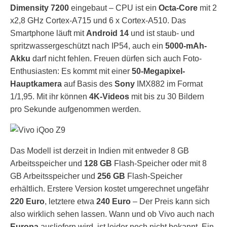
Dimensity 7200
eingebaut – CPU ist ein
Octa-Core
mit 2
x2,8 GHz Cortex-A715 und 6 x Cortex-A510. Das
Smartphone läuft mit
Android 14
und ist staub- und
spritzwassergeschützt nach IP54, auch ein
5000-mAh-
Akku
darf nicht fehlen. Freuen dürfen sich auch Foto-
Enthusiasten: Es kommt mit einer
50-Megapixel-
Hauptkamera
auf Basis des
Sony
IMX882 im Format
1/1,95. Mit ihr können
4K-Videos
mit bis zu 30 Bildern
pro Sekunde aufgenommen werden.
Das Modell ist derzeit in Indien mit entweder 8 GB
Arbeitsspeicher und
128 GB
Flash-Speicher oder mit 8
GB Arbeitsspeicher und
256 GB
Flash-Speicher
erhältlich. Erstere Version kostet umgerechnet ungefähr
220 Euro
, letztere etwa
240 Euro
– Der Preis kann sich
also wirklich sehen lassen. Wann und ob Vivo auch nach
Europa
ausliefern wird, ist leider noch nicht bekannt. Ein