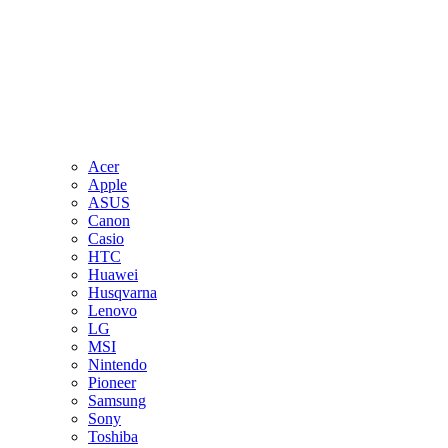
Acer
Apple
ASUS
Canon
Casio
HTC
Huawei
Husqvarna
Lenovo
LG
MSI
Nintendo
Pioneer
Samsung
Sony
Toshiba