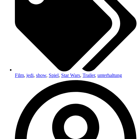
Film
,
jedi
,
show
,
Spiel
,
Star Wars
,
Trailer
,
unterhaltung