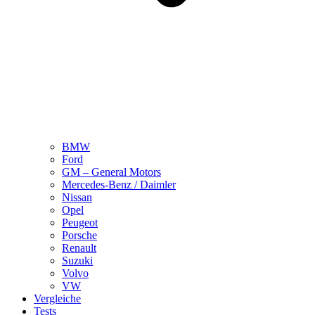
BMW
Ford
GM – General Motors
Mercedes-Benz / Daimler
Nissan
Opel
Peugeot
Porsche
Renault
Suzuki
Volvo
VW
Vergleiche
Tests