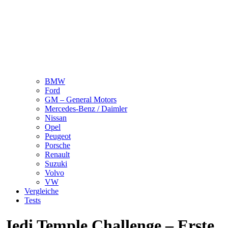
BMW
Ford
GM – General Motors
Mercedes-Benz / Daimler
Nissan
Opel
Peugeot
Porsche
Renault
Suzuki
Volvo
VW
Vergleiche
Tests
Jedi Temple Challenge – Erste