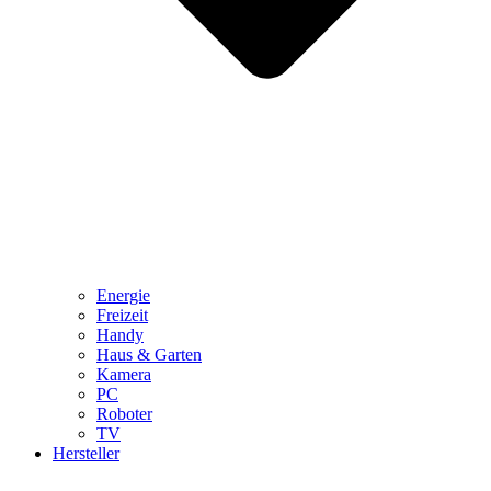
Energie
Freizeit
Handy
Haus & Garten
Kamera
PC
Roboter
TV
Hersteller