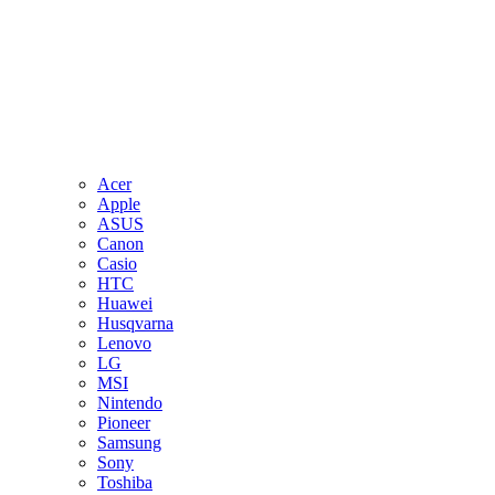
Acer
Apple
ASUS
Canon
Casio
HTC
Huawei
Husqvarna
Lenovo
LG
MSI
Nintendo
Pioneer
Samsung
Sony
Toshiba