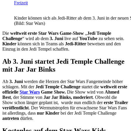
Freizeit
Kinder können sich als Jedi-Ritter ab dem 3. Juni in der neu
(Bild: Star Wars)
Die
weltweit erste Star Wars Game-Show
„
Jedi Temple
Challenge
“ wird ab dem
3. Juni
live auf
YouTube
zu sehen sein.
Kinder
können sich in Teams als
Jedi-Ritter
beweisen und den
Einzug in den Jedi Tempel schaffen.
Ab 3. Juni startet Jedi Temple Challenge
mit Jar Jar Binks
Ab
3. Juni
werden die Herzen der Star Wars Fangemeinde höher
schlagen. Mit der
Jedi Temple Challenge
startet die
weltweit erste
offizielle
Star Wars
Game Show.
Die Show wird von
Ahmed
Best
, der Stimme von
Jar Jar Binks, moderiert
. Obwohl die
Show schon länger geplant ist, wurde nun endlich der
erste Trailer
veröffentlicht
. Der Wermutstropfen für erwachsene Star Wars Fans
ist allerdings, dass
nur Kinder
bei der Jedi Temple Challenge
antreten
dürfen.
Kostenlos auf dem Star Wars Kids