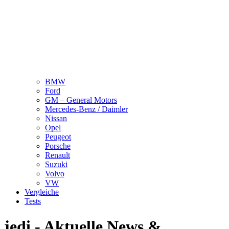
BMW
Ford
GM – General Motors
Mercedes-Benz / Daimler
Nissan
Opel
Peugeot
Porsche
Renault
Suzuki
Volvo
VW
Vergleiche
Tests
jedi - Aktuelle News &