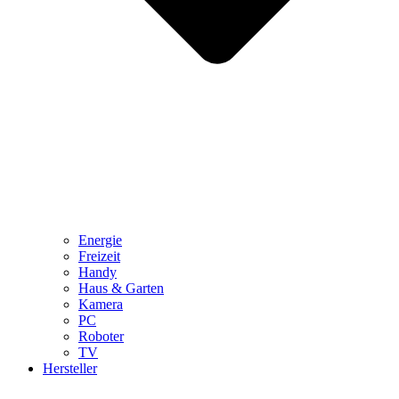
Energie
Freizeit
Handy
Haus & Garten
Kamera
PC
Roboter
TV
Hersteller