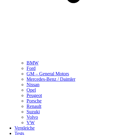
BMW
Ford
GM – General Motors
Mercedes-Benz / Daimler
Nissan
Opel
Peugeot
Porsche
Renault
Suzuki
Volvo
VW
Vergleiche
Tests