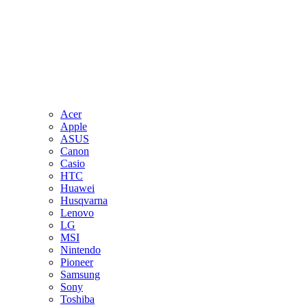
Acer
Apple
ASUS
Canon
Casio
HTC
Huawei
Husqvarna
Lenovo
LG
MSI
Nintendo
Pioneer
Samsung
Sony
Toshiba