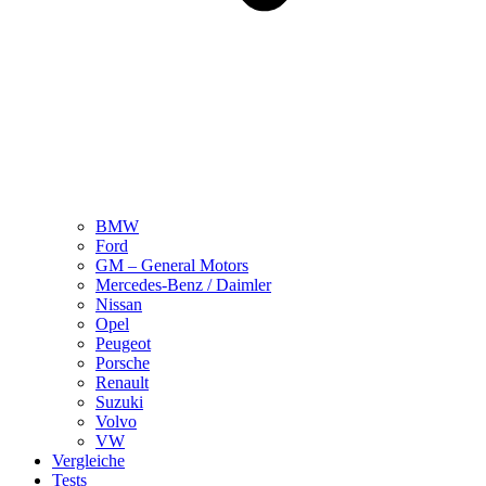
BMW
Ford
GM – General Motors
Mercedes-Benz / Daimler
Nissan
Opel
Peugeot
Porsche
Renault
Suzuki
Volvo
VW
Vergleiche
Tests