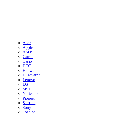
Acer
Apple
ASUS
Canon
Casio
HTC
Huawei
Husqvarna
Lenovo
LG
MSI
Nintendo
Pioneer
Samsung
Sony
Toshiba