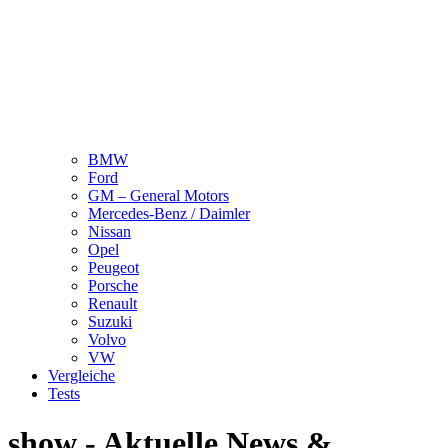
BMW
Ford
GM – General Motors
Mercedes-Benz / Daimler
Nissan
Opel
Peugeot
Porsche
Renault
Suzuki
Volvo
VW
Vergleiche
Tests
show - Aktuelle News &