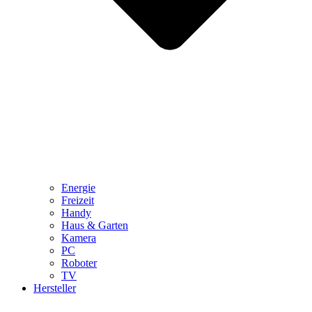
Energie
Freizeit
Handy
Haus & Garten
Kamera
PC
Roboter
TV
Hersteller