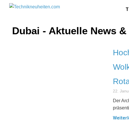
T
Dubai - Aktuelle News &
Hoch
Wolk
Rota
22. Janu
Der Arc
präsent
Weiterl