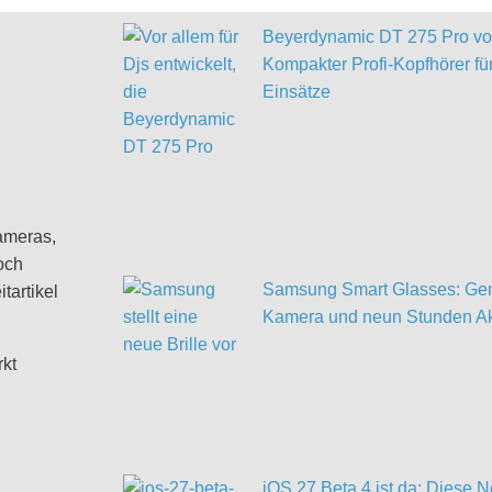
Beyerdynamic DT 275 Pro vor
Kompakter Profi-Kopfhörer für
Einsätze
ameras,
och
Samsung Smart Glasses: Gem
tartikel
Kamera und neun Stunden Ak
rkt
iOS 27 Beta 4 ist da: Diese