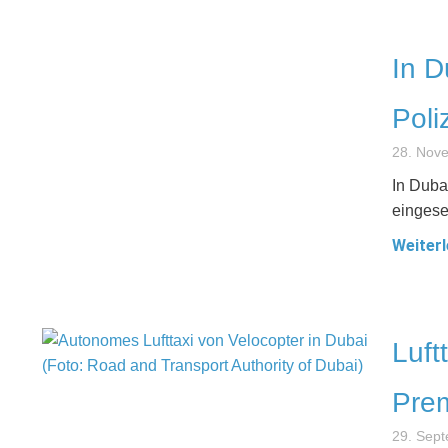
In D
Poli
28. Nov
In Duba
eingese
Weiterl
Luft
Prem
29. Sep