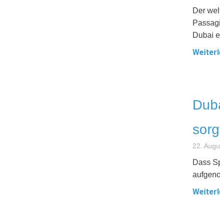
Der wel
Passagi
Dubai e
Weiterl
Duba
sorg
22. Augu
Dass Sp
aufgeno
Weiterl