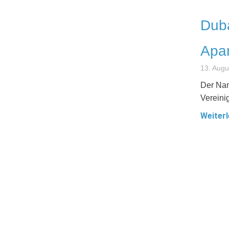
Duba
Apa
13. Augu
Der Nam
Vereini
Weiterl