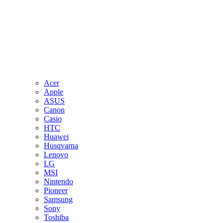
Acer
Apple
ASUS
Canon
Casio
HTC
Huawei
Husqvarna
Lenovo
LG
MSI
Nintendo
Pioneer
Samsung
Sony
Toshiba