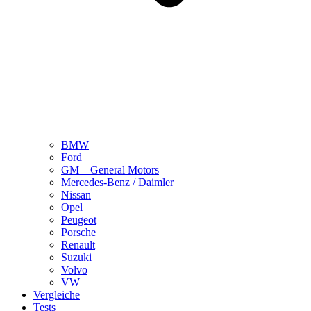
BMW
Ford
GM – General Motors
Mercedes-Benz / Daimler
Nissan
Opel
Peugeot
Porsche
Renault
Suzuki
Volvo
VW
Vergleiche
Tests