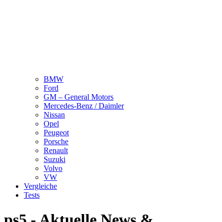
BMW
Ford
GM – General Motors
Mercedes-Benz / Daimler
Nissan
Opel
Peugeot
Porsche
Renault
Suzuki
Volvo
VW
Vergleiche
Tests
ps5 - Aktuelle News &