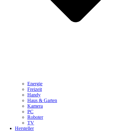
Energie
Freizeit
Handy
Haus & Garten
Kamera
PC
Roboter
TV
Hersteller