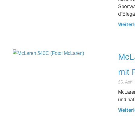
Sportwa
d´Elega
Weiterl
McL
mit 
25. April
McLaren
und hat
Weiterl