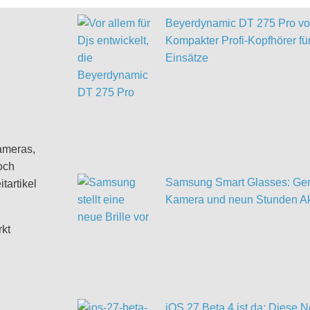
Beyerdynamic DT 275 Pro vor
Kompakter Profi-Kopfhörer für
Einsätze
ameras,
och
Samsung Smart Glasses: Gem
tartikel
Kamera und neun Stunden Ak
rkt
iOS 27 Beta 4 ist da: Diese