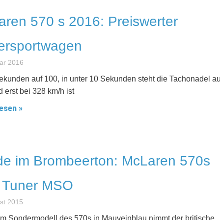
ren 570 s 2016: Preiswerter
ersportwagen
ar 2016
Sekunden auf 100, in unter 10 Sekunden steht die Tachonadel au
 erst bei 328 km/h ist
esen »
de im Brombeerton: McLaren 570s
 Tuner MSO
st 2015
em Sondermodell des 570s in Mauveinblau nimmt der britische