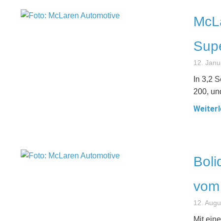
McLa
Sup
12. Janu
In 3,2 
200, und
Weiterl
Boli
vom
12. Augu
Mit ein