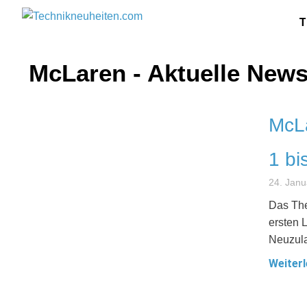
T
McLaren - Aktuelle New
McLa
1 bi
24. Janu
Das The
ersten 
Neuzul
Weiterl