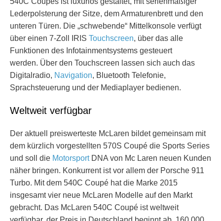
540C Coupés ist luxuriös gestaltet, mit serienmäßiger
Lederpolsterung der Sitze, dem Armaturenbrett und den
unteren Türen. Die „schwebende“ Mittelkonsole verfügt
über einen 7-Zoll IRIS
Touchscreen
, über das alle
Funktionen des Infotainmentsystems gesteuert
werden. Über den Touchscreen lassen sich auch das
Digitalradio,
Navigation
, Bluetooth Telefonie,
Sprachsteuerung und der Mediaplayer bedienen.
Weltweit verfügbar
Der aktuell preiswerteste McLaren bildet gemeinsam mit
dem kürzlich vorgestellten 570S Coupé die Sports Series
und soll die
Motorsport
DNA von Mc Laren neuen Kunden
näher bringen. Konkurrent ist vor allem der Porsche 911
Turbo. Mit dem 540C Coupé hat die Marke 2015
insgesamt vier neue McLaren Modelle auf den Markt
gebracht. Das McLaren 540C Coupé ist weltweit
verfügbar, der Preis in Deutschland beginnt ab 160.000