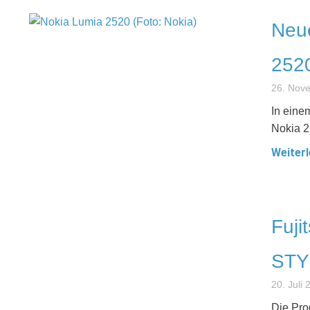
Neu
2520
26. Nov
In eine
Nokia 2
Weiterl
Fuji
STY
20. Juli
Die Pro