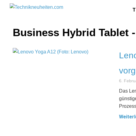
T
Business Hybrid Tablet 
Leno
vorg
6. Febru
Das Len
günstig
Prozess
Weiterl