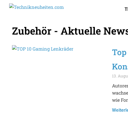
T
Zubehör - Aktuelle New
Top
Kon
13. Augu
Autoren
wachsen
wie For
Weiterl