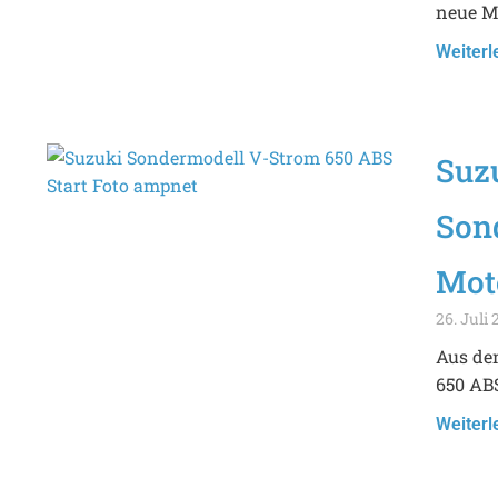
neue Mi
Weiterl
Suzu
Son
Mot
26. Juli 
Aus de
650 ABS
Weiterl