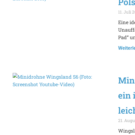
Pol
11. Juli 
Eine i
Unauffä
Pad“ u
Weiterl
Min
ein
leic
21. Augu
Wingsla