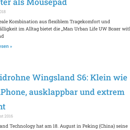
ster als Mousepad
2018
deale Kombination aus flexiblem Tragekomfort und
lligkeit im Alltag bietet die „Man Urban Life UW Boxer wit
nd
esen »
idrohne Wingsland S6: Klein wie
 iPhone, ausklappbar und extrem
ht
st 2016
nd Technology hat am 18. August in Peking (China) seine