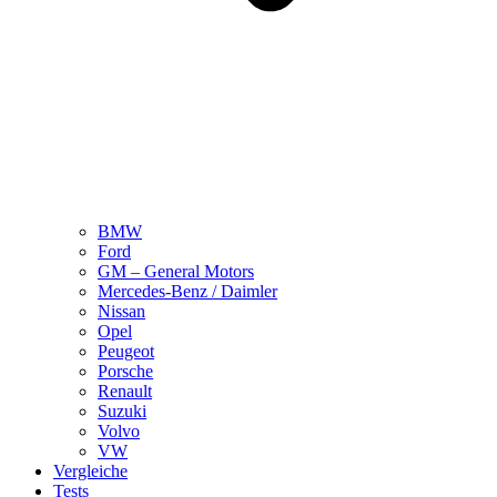
BMW
Ford
GM – General Motors
Mercedes-Benz / Daimler
Nissan
Opel
Peugeot
Porsche
Renault
Suzuki
Volvo
VW
Vergleiche
Tests