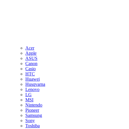
Acer
Apple
ASUS
Canon
Casio
HTC
Huawei
Husqvarna
Lenovo
LG
MSI
Nintendo
Pioneer
Samsung
Sony
Toshiba