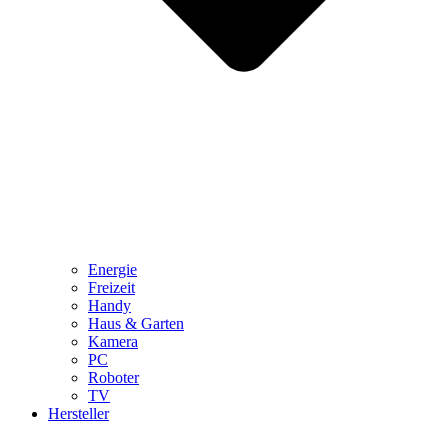
Energie
Freizeit
Handy
Haus & Garten
Kamera
PC
Roboter
TV
Hersteller