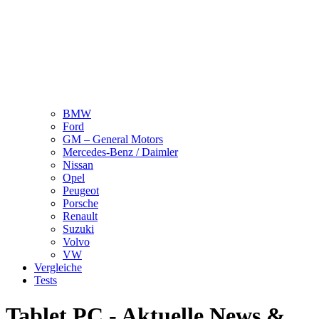
BMW
Ford
GM – General Motors
Mercedes-Benz / Daimler
Nissan
Opel
Peugeot
Porsche
Renault
Suzuki
Volvo
VW
Vergleiche
Tests
Tablet PC - Aktuelle News &