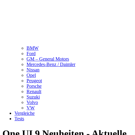
BMW
Ford
GM – General Motors
Mercedes-Benz / Daimler
Nissan
Opel
Peugeot
Porsche
Renault
Suzuki
Volvo
VW
Vergleiche
Tests
One UI 9 Neuheiten - Aktuelle