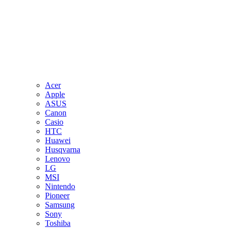
Acer
Apple
ASUS
Canon
Casio
HTC
Huawei
Husqvarna
Lenovo
LG
MSI
Nintendo
Pioneer
Samsung
Sony
Toshiba