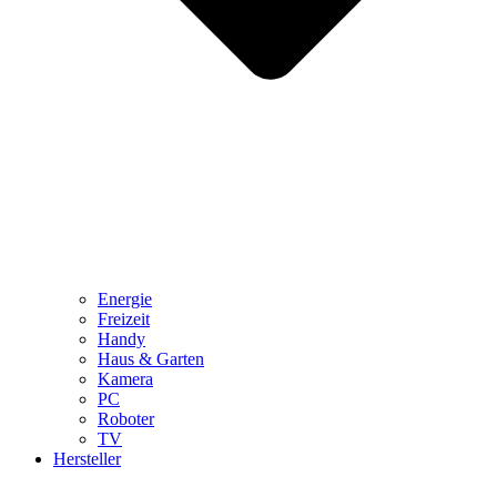
Energie
Freizeit
Handy
Haus & Garten
Kamera
PC
Roboter
TV
Hersteller