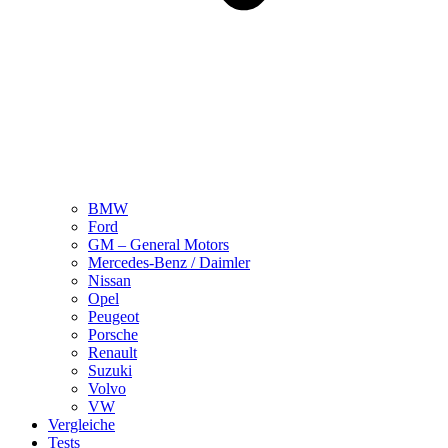
BMW
Ford
GM – General Motors
Mercedes-Benz / Daimler
Nissan
Opel
Peugeot
Porsche
Renault
Suzuki
Volvo
VW
Vergleiche
Tests