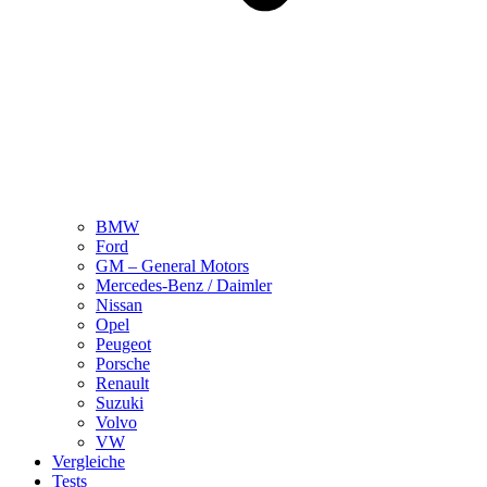
BMW
Ford
GM – General Motors
Mercedes-Benz / Daimler
Nissan
Opel
Peugeot
Porsche
Renault
Suzuki
Volvo
VW
Vergleiche
Tests