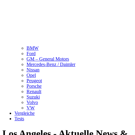
BMW
Ford
GM – General Motors
Mercedes-Benz / Daimler
Nissan
Opel
Peugeot
Porsche
Renault
Suzuki
Volvo
VW
Vergleiche
Tests
Los Angeles - Aktuelle News &