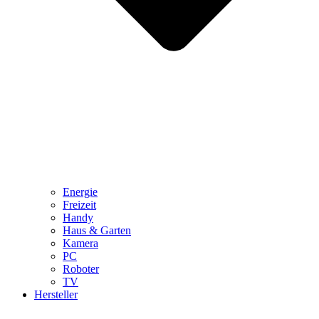
Energie
Freizeit
Handy
Haus & Garten
Kamera
PC
Roboter
TV
Hersteller