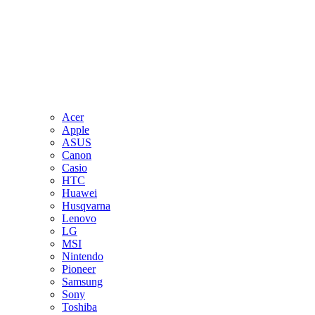
Acer
Apple
ASUS
Canon
Casio
HTC
Huawei
Husqvarna
Lenovo
LG
MSI
Nintendo
Pioneer
Samsung
Sony
Toshiba