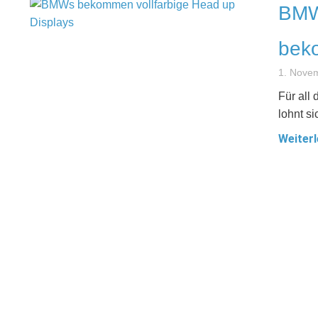
BMW:
beko
1. Nove
Für all
lohnt s
Weiterl