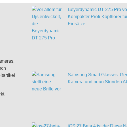
Beyerdynamic DT 275 Pro vor
Kompakter Profi-Kopfhörer für
Einsätze
ameras,
och
Samsung Smart Glasses: Gem
tartikel
Kamera und neun Stunden Ak
rkt
iOS 27 Beta 4 ist da: Diese