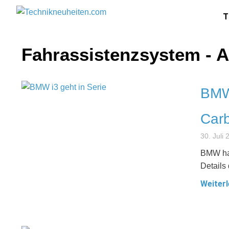
T
Fahrassistenzsystem - A
BMW 
Car
30. Juli
BMW hat
Details
Weiterl