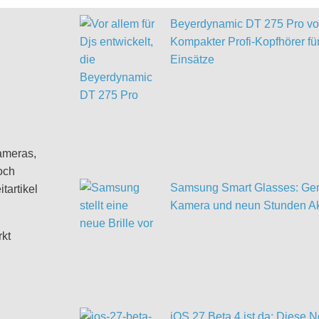
Beyerdynamic DT 275 Pro vor
Kompakter Profi-Kopfhörer für
Einsätze
ameras,
och
Samsung Smart Glasses: Gem
tartikel
Kamera und neun Stunden Ak
rkt
iOS 27 Beta 4 ist da: Diese