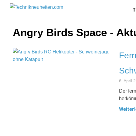
T
Angry Birds Space - Akt
Fern
Schw
6. April 
Der fer
herkömm
Weiterl