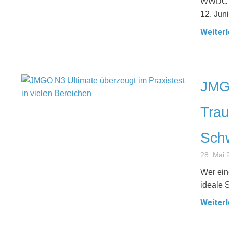
WWDC 20
12. Juni
Weiterl
JMGO
Trau
Schw
28. Mai 
Wer ein
ideale S
Weiterl