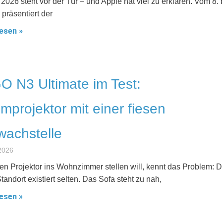
26 steht vor der Tür – und Apple hat viel zu erklären. Vom 8. 
 präsentiert der
esen »
 N3 Ultimate im Test:
mprojektor mit einer fiesen
achstelle
2026
en Projektor ins Wohnzimmer stellen will, kennt das Problem: D
tandort existiert selten. Das Sofa steht zu nah,
esen »