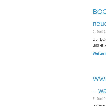
BOOX
neue
8. Juni 
Der BOO
und er 
Weiterl
WWD
– wa
5. Juni 