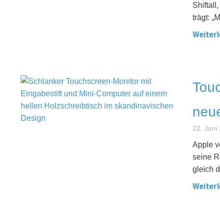
Shiftal
trägt: „
Weiterl
Touc
neue
22. Juni
Apple v
seine R
gleich d
Weiterl