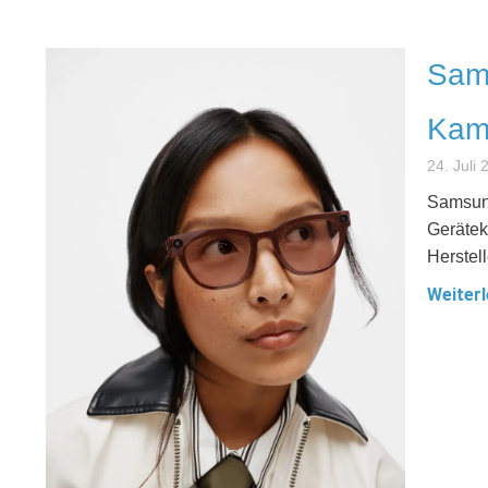
Sams
Kame
24. Juli
Samsung
Gerätek
Herstell
Weiterl