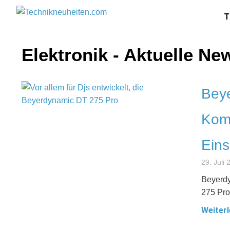
T
Elektronik - Aktuelle N
Beye
Komp
Eins
29. Juli
Beyerdy
275 Pro.
Weiterl