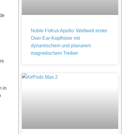
de
Noble FoKus Apollo: Weltweit erster
Over-Ear-Kopfhörer mit
dynamischem und planarem
magnetischem Treiber
es
 in
e