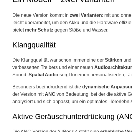
Die neue Version kommt in
zwei Varianten
: mit und ohn
leicht überarbeitet, um den Akku und die Hardware effizie
bietet
mehr Schutz
gegen Stöße und Wasser.
Klangqualität
Die Klangqualität war schon immer eine der
Stärken
und 
verbesserten Treibers und einer neuen
Audioarchitektur
Sound.
Spatial Audio
sorgt für einen personalisierten, r
Besonders beeindruckend ist die
dynamische Anpassu
der Version mit
ANC
von Bedeutung, bei der die aktive 
analysiert und sich anpasst, um ein optimales Hörerlebnis
Aktive Geräuschunterdrückung (AN
Die ANC-Version der AirPods 4 stellt eine
erhebliche Ve