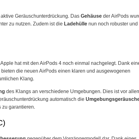
e aktive Geräuschunterdrückung. Das
Gehäuse
der AirPods wur
nter zu nutzen. Zudem ist die
Ladehülle
nun noch robuster und
Apple hat mit den AirPods 4 noch einmal nachgelegt. Dank ein
bieten die neuen AirPods einen klaren und ausgewogenen
äumlichen Klang.
ng
des Klangs an verschiedene Umgebungen. Dies ist vor allem
Geräuschunterdrückung automatisch die
Umgebungsgeräusch
 zu garantieren.
C)
rbesserung
gegenüber dem Vorgängermodell dar. Dank eines