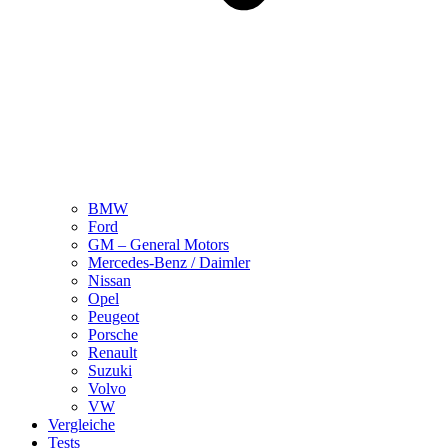
BMW
Ford
GM – General Motors
Mercedes-Benz / Daimler
Nissan
Opel
Peugeot
Porsche
Renault
Suzuki
Volvo
VW
Vergleiche
Tests