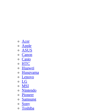
Acer
Apple
ASUS
Canon
Casio
HTC
Huawei
Husqvarna
Lenovo
LG
MSI
Nintendo
Pioneer
Samsung
Sony
Toshiba