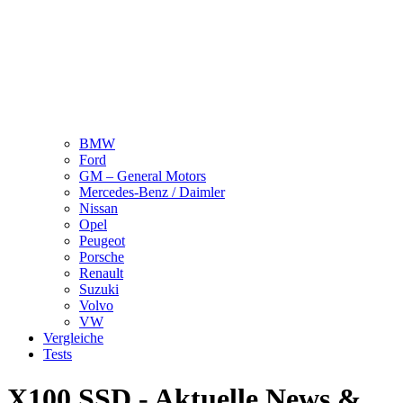
BMW
Ford
GM – General Motors
Mercedes-Benz / Daimler
Nissan
Opel
Peugeot
Porsche
Renault
Suzuki
Volvo
VW
Vergleiche
Tests
X100 SSD - Aktuelle News &