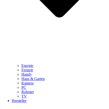
Energie
Freizeit
Handy
Haus & Garten
Kamera
PC
Roboter
TV
Hersteller