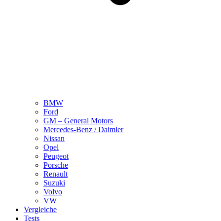
BMW
Ford
GM – General Motors
Mercedes-Benz / Daimler
Nissan
Opel
Peugeot
Porsche
Renault
Suzuki
Volvo
VW
Vergleiche
Tests