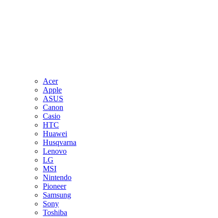
Acer
Apple
ASUS
Canon
Casio
HTC
Huawei
Husqvarna
Lenovo
LG
MSI
Nintendo
Pioneer
Samsung
Sony
Toshiba