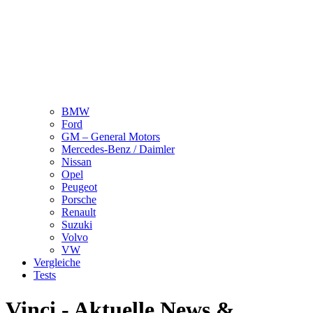
BMW
Ford
GM – General Motors
Mercedes-Benz / Daimler
Nissan
Opel
Peugeot
Porsche
Renault
Suzuki
Volvo
VW
Vergleiche
Tests
Vinci - Aktuelle News &