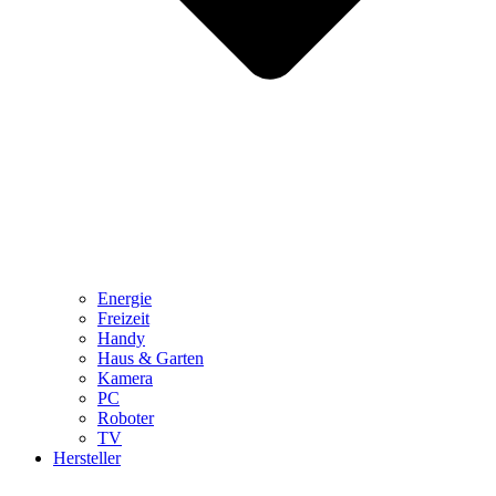
Energie
Freizeit
Handy
Haus & Garten
Kamera
PC
Roboter
TV
Hersteller