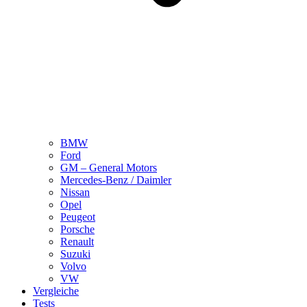
BMW
Ford
GM – General Motors
Mercedes-Benz / Daimler
Nissan
Opel
Peugeot
Porsche
Renault
Suzuki
Volvo
VW
Vergleiche
Tests