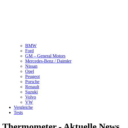
BMW
Ford
GM – General Motors
Mercedes-Benz / Daimler
Nissan
Opel
Peugeot
Porsche
Renault
Suzuki
Volvo
VW
Vergleiche
Tests
Thermometer - Aktuelle News