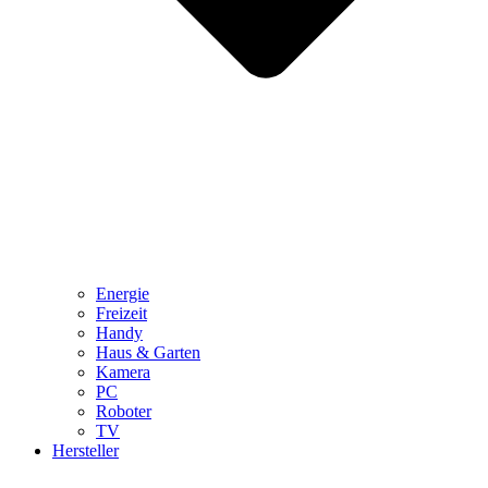
Energie
Freizeit
Handy
Haus & Garten
Kamera
PC
Roboter
TV
Hersteller