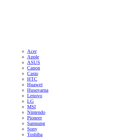
Acer
Apple
ASUS
Canon
Casio
HTC
Huawei
Husqvarna
Lenovo
LG
MSI
Nintendo
Pioneer
Samsung
Sony
Toshiba