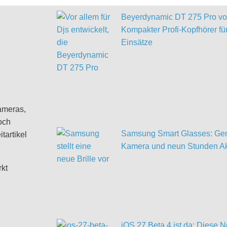
Beyerdynamic DT 275 Pro vor
Kompakter Profi-Kopfhörer für
Einsätze
ameras,
och
Samsung Smart Glasses: Gem
tartikel
Kamera und neun Stunden Ak
rkt
iOS 27 Beta 4 ist da: Diese