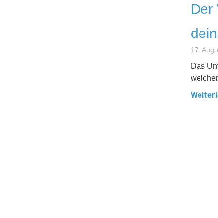
Der 
dei
17. Augu
Das Unt
welcher
Weiterl