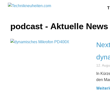
T
podcast - Aktuelle News
Nex
dyn
12. Augu
In Kürz
den Mar
Weiterl