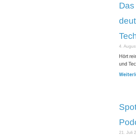
Das 
deut
Tech
4. Augus
Hört re
und Tec
Weiterl
Spot
Podc
21. Juli