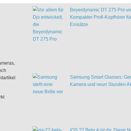
Beyerdynamic DT 275 Pro vor
Kompakter Profi-Kopfhörer für
Einsätze
ameras,
och
Samsung Smart Glasses: Gem
tartikel
Kamera und neun Stunden Ak
rkt
iOS 27 Beta 4 ist da: Diese