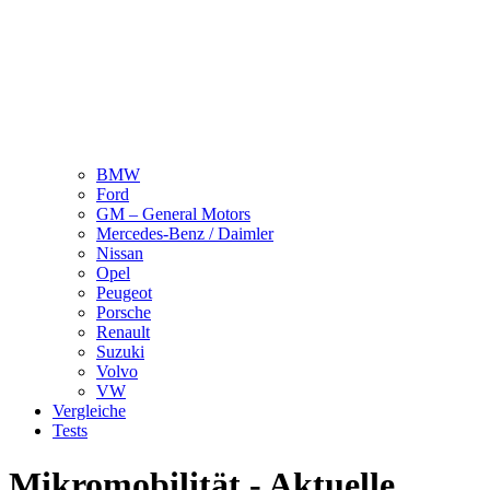
BMW
Ford
GM – General Motors
Mercedes-Benz / Daimler
Nissan
Opel
Peugeot
Porsche
Renault
Suzuki
Volvo
VW
Vergleiche
Tests
Mikromobilität - Aktuelle