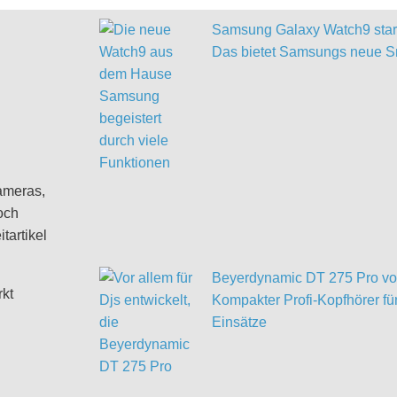
Samsung Galaxy Watch9 start
Das bietet Samsungs neue S
ameras,
och
tartikel
Beyerdynamic DT 275 Pro vor
rkt
Kompakter Profi-Kopfhörer für
Einsätze