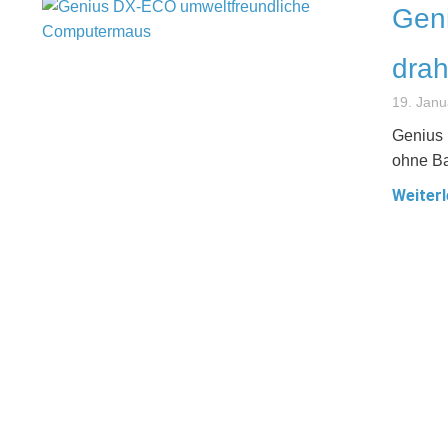
Gen
drah
19. Janu
Genius 
ohne Ba
Weiterl