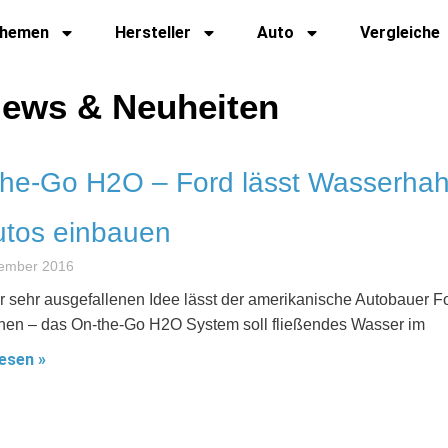
hemen
Hersteller
Auto
Vergleiche
News & Neuheiten
the-Go H2O – Ford lässt Wasserha
utos einbauen
tember 2016
er sehr ausgefallenen Idee lässt der amerikanische Autobauer F
hen – das On-the-Go H2O System soll fließendes Wasser im
esen »