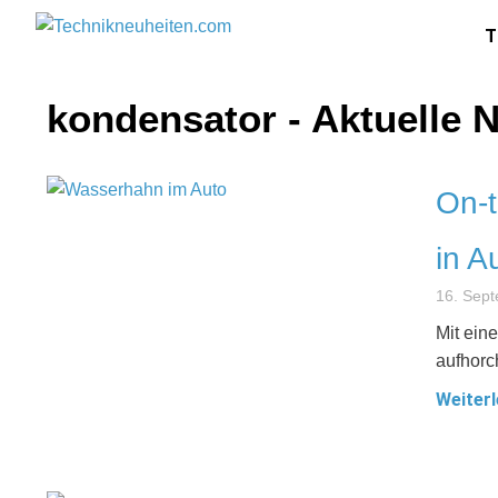
T
kondensator - Aktuelle 
On-
in A
16. Sep
Mit ein
aufhorc
Weiterl