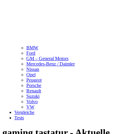
BMW
Ford
GM – General Motors
Mercedes-Benz / Daimler
Nissan
Opel
Peugeot
Porsche
Renault
Suzuki
Volvo
VW
Vergleiche
Tests
gaming tastatur - Aktuelle