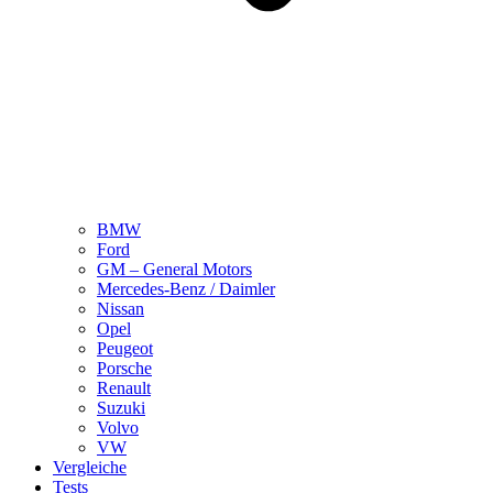
BMW
Ford
GM – General Motors
Mercedes-Benz / Daimler
Nissan
Opel
Peugeot
Porsche
Renault
Suzuki
Volvo
VW
Vergleiche
Tests