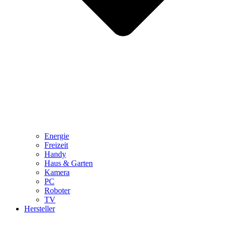
Energie
Freizeit
Handy
Haus & Garten
Kamera
PC
Roboter
TV
Hersteller