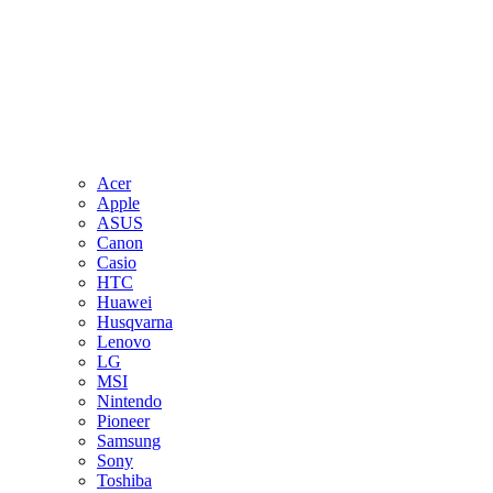
Acer
Apple
ASUS
Canon
Casio
HTC
Huawei
Husqvarna
Lenovo
LG
MSI
Nintendo
Pioneer
Samsung
Sony
Toshiba