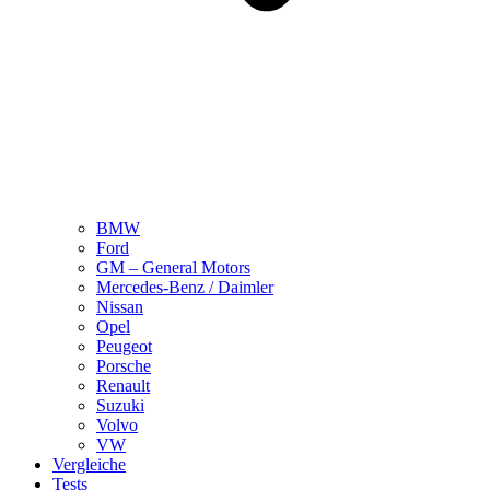
BMW
Ford
GM – General Motors
Mercedes-Benz / Daimler
Nissan
Opel
Peugeot
Porsche
Renault
Suzuki
Volvo
VW
Vergleiche
Tests