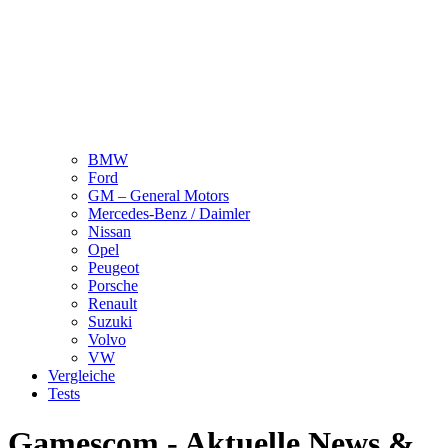
BMW
Ford
GM – General Motors
Mercedes-Benz / Daimler
Nissan
Opel
Peugeot
Porsche
Renault
Suzuki
Volvo
VW
Vergleiche
Tests
Gamescom - Aktuelle News &