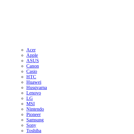
Acer
Apple
ASUS
Canon
Casio
HTC
Huawei
Husqvarna
Lenovo
LG
MSI
Nintendo
Pioneer
Samsung
Sony
Toshiba