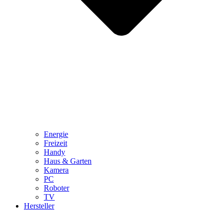
Energie
Freizeit
Handy
Haus & Garten
Kamera
PC
Roboter
TV
Hersteller