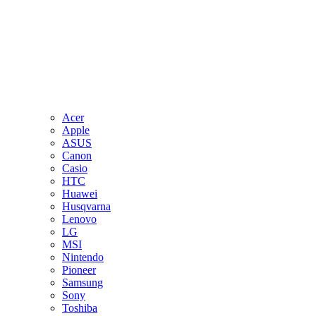
Acer
Apple
ASUS
Canon
Casio
HTC
Huawei
Husqvarna
Lenovo
LG
MSI
Nintendo
Pioneer
Samsung
Sony
Toshiba