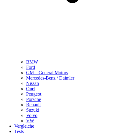
BMW
Ford
GM – General Motors
Mercedes-Benz / Daimler
Nissan
Opel
Peugeot
Porsche
Renault
Suzuki
Volvo
VW
Vergleiche
Tests