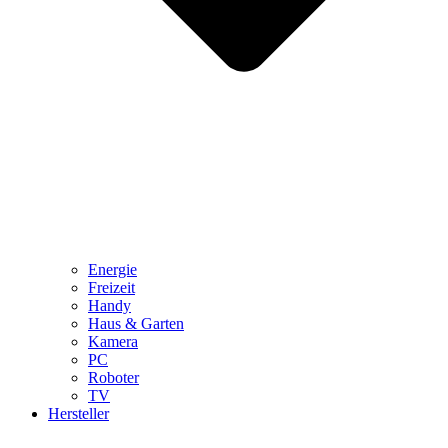
Energie
Freizeit
Handy
Haus & Garten
Kamera
PC
Roboter
TV
Hersteller