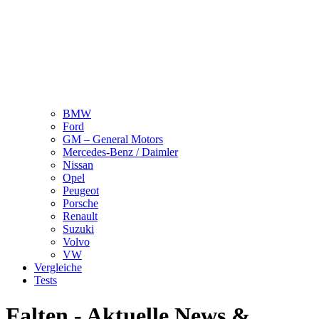
BMW
Ford
GM – General Motors
Mercedes-Benz / Daimler
Nissan
Opel
Peugeot
Porsche
Renault
Suzuki
Volvo
VW
Vergleiche
Tests
Falten - Aktuelle News &