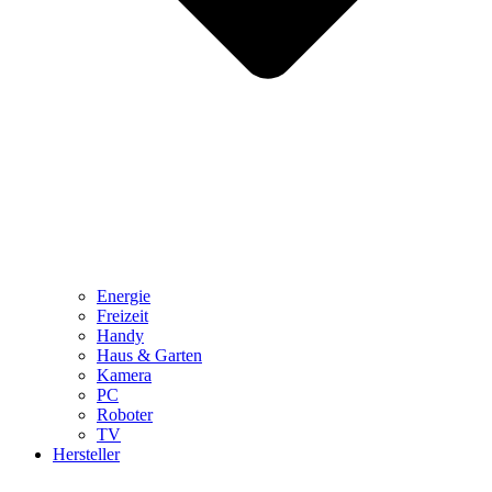
Energie
Freizeit
Handy
Haus & Garten
Kamera
PC
Roboter
TV
Hersteller