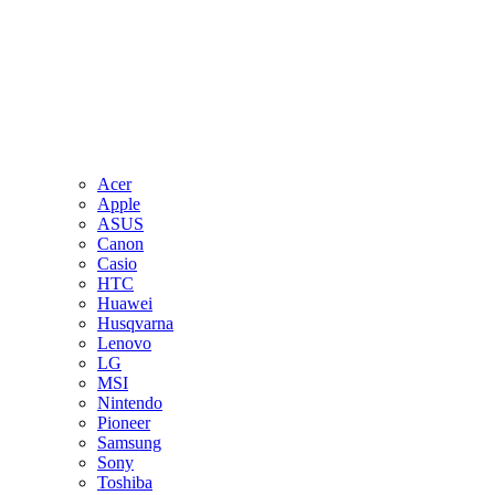
Acer
Apple
ASUS
Canon
Casio
HTC
Huawei
Husqvarna
Lenovo
LG
MSI
Nintendo
Pioneer
Samsung
Sony
Toshiba