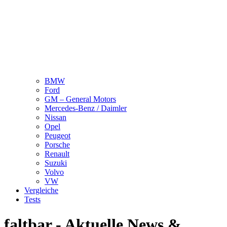
BMW
Ford
GM – General Motors
Mercedes-Benz / Daimler
Nissan
Opel
Peugeot
Porsche
Renault
Suzuki
Volvo
VW
Vergleiche
Tests
faltbar - Aktuelle News &