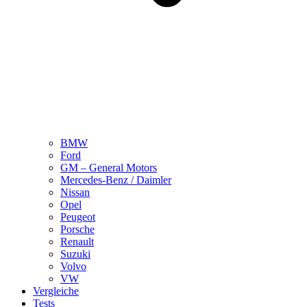
BMW
Ford
GM – General Motors
Mercedes-Benz / Daimler
Nissan
Opel
Peugeot
Porsche
Renault
Suzuki
Volvo
VW
Vergleiche
Tests