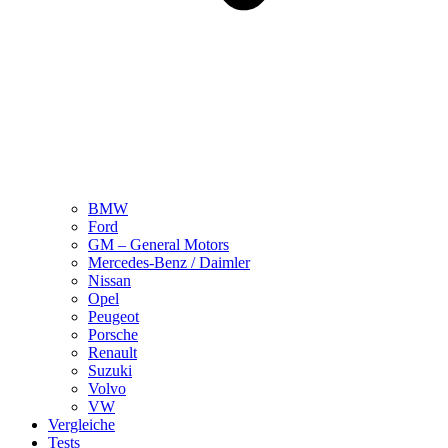
BMW
Ford
GM – General Motors
Mercedes-Benz / Daimler
Nissan
Opel
Peugeot
Porsche
Renault
Suzuki
Volvo
VW
Vergleiche
Tests