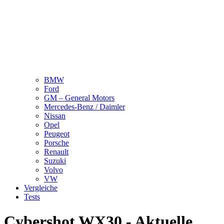
BMW
Ford
GM – General Motors
Mercedes-Benz / Daimler
Nissan
Opel
Peugeot
Porsche
Renault
Suzuki
Volvo
VW
Vergleiche
Tests
Cybershot WX30 - Aktuelle