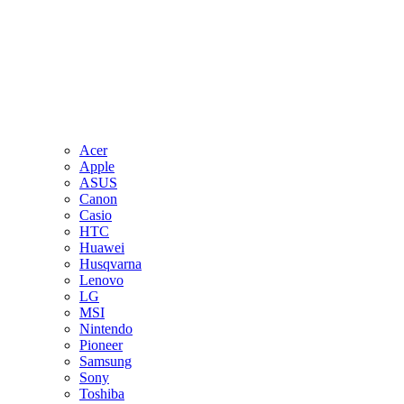
Acer
Apple
ASUS
Canon
Casio
HTC
Huawei
Husqvarna
Lenovo
LG
MSI
Nintendo
Pioneer
Samsung
Sony
Toshiba