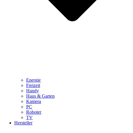
Energie
Freizeit
Handy
Haus & Garten
Kamera
PC
Roboter
TV
Hersteller