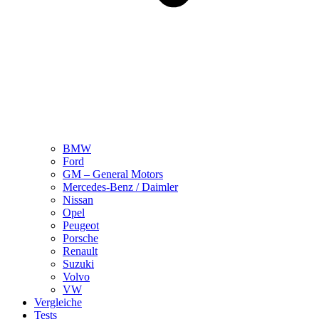
BMW
Ford
GM – General Motors
Mercedes-Benz / Daimler
Nissan
Opel
Peugeot
Porsche
Renault
Suzuki
Volvo
VW
Vergleiche
Tests