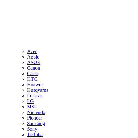
Acer
Apple
ASUS
Canon
Casio
HTC
Huawei
Husqvarna
Lenovo
LG
MSI
Nintendo
Pioneer
Samsung
Sony
Toshiba