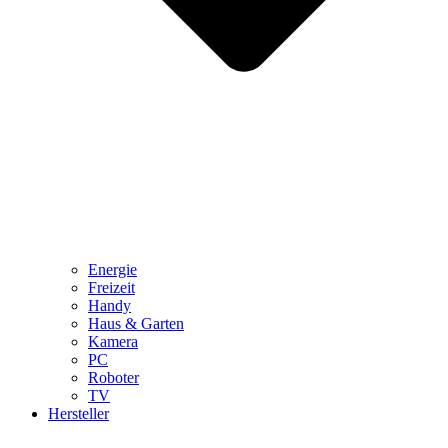
Energie
Freizeit
Handy
Haus & Garten
Kamera
PC
Roboter
TV
Hersteller