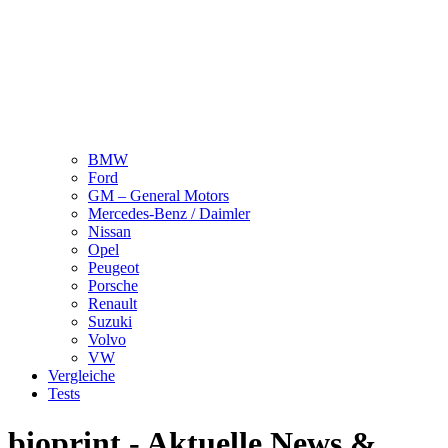
BMW
Ford
GM – General Motors
Mercedes-Benz / Daimler
Nissan
Opel
Peugeot
Porsche
Renault
Suzuki
Volvo
VW
Vergleiche
Tests
bioprint - Aktuelle News &