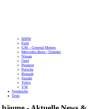
BMW
Ford
GM – General Motors
Mercedes-Benz / Daimler
Nissan
Opel
Peugeot
Porsche
Renault
Suzuki
Volvo
VW
Vergleiche
Tests
bäume - Aktuelle News &