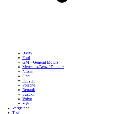
BMW
Ford
GM – General Motors
Mercedes-Benz / Daimler
Nissan
Opel
Peugeot
Porsche
Renault
Suzuki
Volvo
VW
Vergleiche
Tests