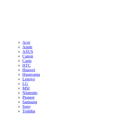
Acer
Apple
ASUS
Canon
Casio
HTC
Huawei
Husqvarna
Lenovo
LG
MSI
Nintendo
Pioneer
Samsung
Sony
Toshiba