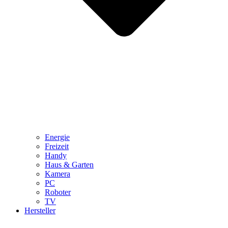
Energie
Freizeit
Handy
Haus & Garten
Kamera
PC
Roboter
TV
Hersteller