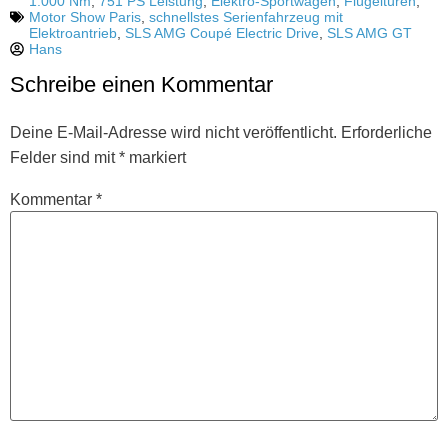
1.000 Nm
,
751 PS Leistung
,
Elektro-Sportwagen
,
Flügeltüren
,
Motor Show Paris
,
schnellstes Serienfahrzeug mit
Elektroantrieb
,
SLS AMG Coupé Electric Drive
,
SLS AMG GT
Hans
Schreibe einen Kommentar
Deine E-Mail-Adresse wird nicht veröffentlicht.
Erforderliche
Felder sind mit
*
markiert
Kommentar
*