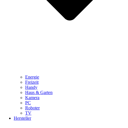
Energie
Freizeit
Handy
Haus & Garten
Kamera
PC
Roboter
TV
Hersteller