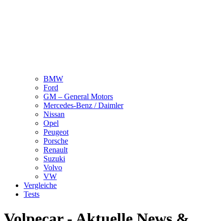
BMW
Ford
GM – General Motors
Mercedes-Benz / Daimler
Nissan
Opel
Peugeot
Porsche
Renault
Suzuki
Volvo
VW
Vergleiche
Tests
Volpecar - Aktuelle News &