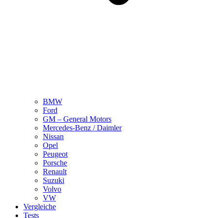
BMW
Ford
GM – General Motors
Mercedes-Benz / Daimler
Nissan
Opel
Peugeot
Porsche
Renault
Suzuki
Volvo
VW
Vergleiche
Tests