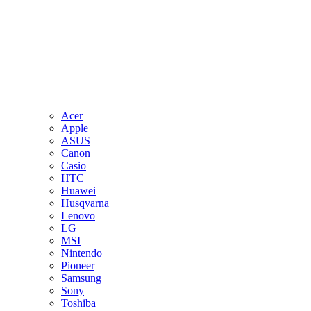
Acer
Apple
ASUS
Canon
Casio
HTC
Huawei
Husqvarna
Lenovo
LG
MSI
Nintendo
Pioneer
Samsung
Sony
Toshiba