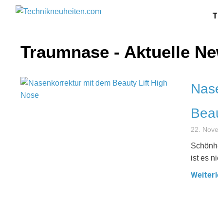
T
Traumnase - Aktuelle N
Nase
Beau
22. Nov
Schönhe
ist es 
Weiterl