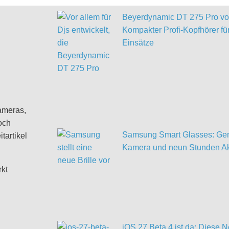
Beyerdynamic DT 275 Pro vor
Kompakter Profi-Kopfhörer für
Einsätze
ameras,
och
Samsung Smart Glasses: Gem
tartikel
Kamera und neun Stunden Ak
rkt
iOS 27 Beta 4 ist da: Diese