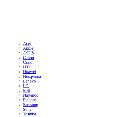
Acer
Apple
ASUS
Canon
Casio
HTC
Huawei
Husqvarna
Lenovo
LG
MSI
Nintendo
Pioneer
Samsung
Sony
Toshiba