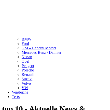
BMW
Ford
GM – General Motors
Mercedes-Benz / Daimler
Nissan
Opel
Peugeot
Porsche
Renault
Suzuki
Volvo
VW
Vergleiche
Tests
top 10 - Aktuelle News &