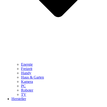
Energie
Freizeit
Handy
Haus & Garten
Kamera
PC
Roboter
TV
Hersteller