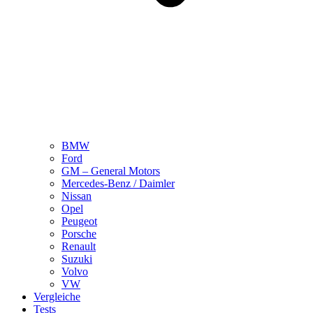
BMW
Ford
GM – General Motors
Mercedes-Benz / Daimler
Nissan
Opel
Peugeot
Porsche
Renault
Suzuki
Volvo
VW
Vergleiche
Tests