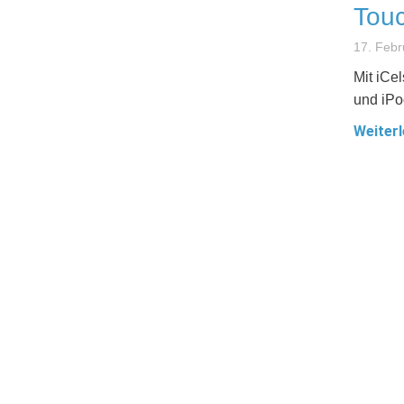
Touc
17. Febr
Mit iCe
und iPo
Weiterl