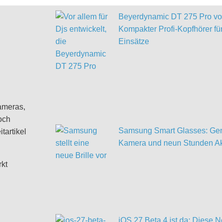
Beyerdynamic DT 275 Pro vor
Kompakter Profi-Kopfhörer für
Einsätze
ameras,
och
Samsung Smart Glasses: Gem
tartikel
Kamera und neun Stunden Ak
rkt
iOS 27 Beta 4 ist da: Diese