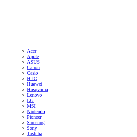
Acer
Apple
ASUS
Canon
Casio
HTC
Huawei
Husqvarna
Lenovo
LG
MSI
Nintendo
Pioneer
Samsung
Sony
Toshiba