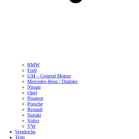
BMW
Ford
GM – General Motors
Mercedes-Benz / Daimler
Nissan
Opel
Peugeot
Porsche
Renault
Suzuki
Volvo
VW
Vergleiche
Tests