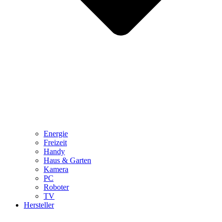
Energie
Freizeit
Handy
Haus & Garten
Kamera
PC
Roboter
TV
Hersteller