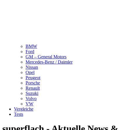
BMW
Ford
GM – General Motors
Mercedes-Benz / Daimler
Nissan
Opel
Peugeot
Porsche
Renault
Suzuki
Volvo
VW
Vergleiche
Tests
superflach - Aktuelle News &