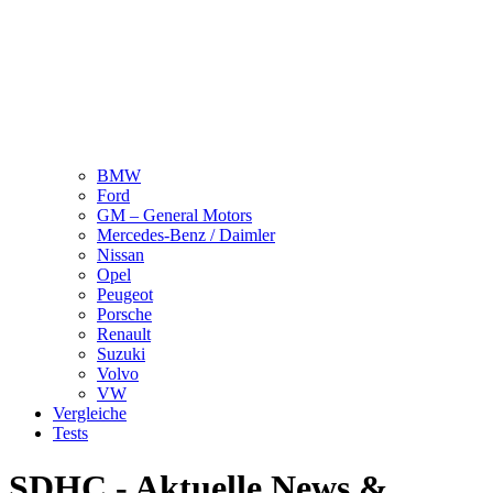
BMW
Ford
GM – General Motors
Mercedes-Benz / Daimler
Nissan
Opel
Peugeot
Porsche
Renault
Suzuki
Volvo
VW
Vergleiche
Tests
SDHC - Aktuelle News &