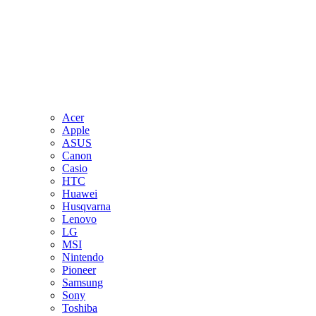
Acer
Apple
ASUS
Canon
Casio
HTC
Huawei
Husqvarna
Lenovo
LG
MSI
Nintendo
Pioneer
Samsung
Sony
Toshiba