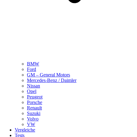
BMW
Ford
GM – General Motors
Mercedes-Benz / Daimler
Nissan
Opel
Peugeot
Porsche
Renault
Suzuki
Volvo
VW
Vergleiche
Tests