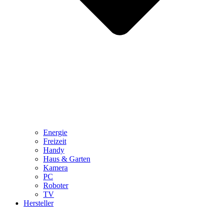
Energie
Freizeit
Handy
Haus & Garten
Kamera
PC
Roboter
TV
Hersteller