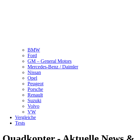
BMW
Ford
GM – General Motors
Mercedes-Benz / Daimler
Nissan
Opel
Peugeot
Porsche
Renault
Suzuki
Volvo
VW
Vergleiche
Tests
Quadkopter - Aktuelle News &