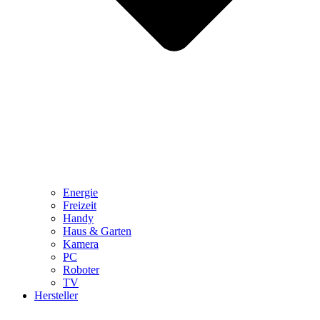
Energie
Freizeit
Handy
Haus & Garten
Kamera
PC
Roboter
TV
Hersteller