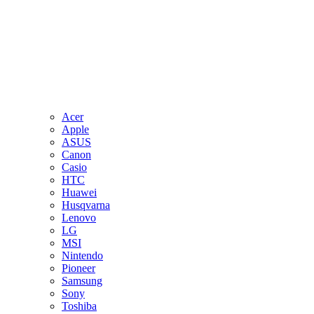
Acer
Apple
ASUS
Canon
Casio
HTC
Huawei
Husqvarna
Lenovo
LG
MSI
Nintendo
Pioneer
Samsung
Sony
Toshiba