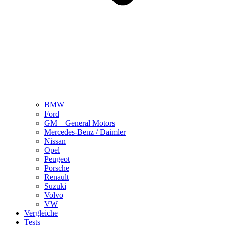
BMW
Ford
GM – General Motors
Mercedes-Benz / Daimler
Nissan
Opel
Peugeot
Porsche
Renault
Suzuki
Volvo
VW
Vergleiche
Tests