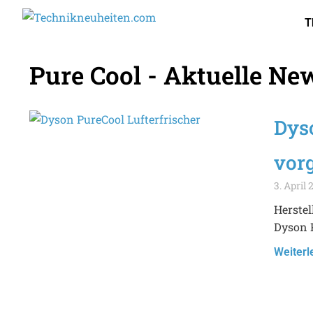
T
Pure Cool - Aktuelle Ne
Dyso
vorg
3. April 
Herste
Dyson P
Weiterl