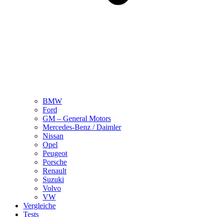
BMW
Ford
GM – General Motors
Mercedes-Benz / Daimler
Nissan
Opel
Peugeot
Porsche
Renault
Suzuki
Volvo
VW
Vergleiche
Tests