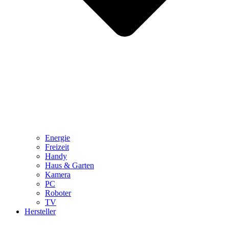
Energie
Freizeit
Handy
Haus & Garten
Kamera
PC
Roboter
TV
Hersteller