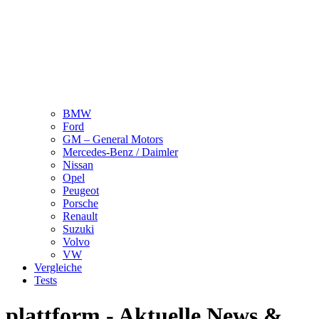
BMW
Ford
GM – General Motors
Mercedes-Benz / Daimler
Nissan
Opel
Peugeot
Porsche
Renault
Suzuki
Volvo
VW
Vergleiche
Tests
plattform - Aktuelle News &