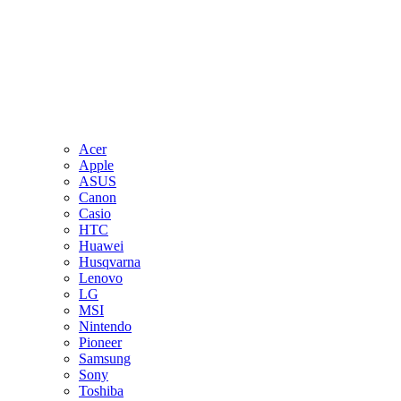
Acer
Apple
ASUS
Canon
Casio
HTC
Huawei
Husqvarna
Lenovo
LG
MSI
Nintendo
Pioneer
Samsung
Sony
Toshiba