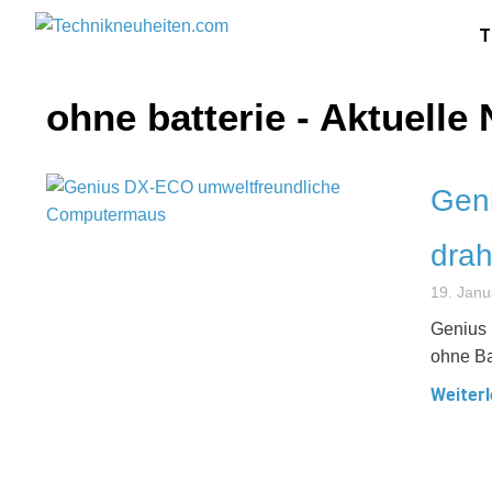
T
ohne batterie - Aktuell
Gen
drah
19. Janu
Genius 
ohne Ba
Weiterl