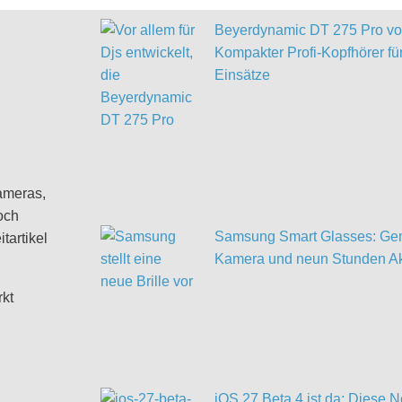
Beyerdynamic DT 275 Pro vor
Kompakter Profi-Kopfhörer für
Einsätze
ameras,
och
Samsung Smart Glasses: Gem
tartikel
Kamera und neun Stunden Ak
rkt
iOS 27 Beta 4 ist da: Diese